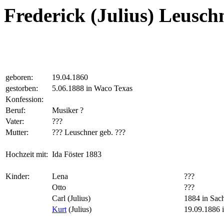
Frederick (Julius) Leusch
geboren:
19.04.1860
gestorben:
5.06.1888 in Waco Texas
Konfession:
Beruf:
Musiker ?
Vater:
???
Mutter:
??? Leuschner geb. ???
Hochzeit mit:
Ida Föster 1883
Kinder:
Lena
???
Otto
???
Carl (Julius)
1884 in Sac
Kurt
(Julius)
19.09.1886 